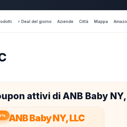
rodotti
⚡ Deal del giorno
Aziende
Città
Mappa
Amazo
C
upon attivi di ANB Baby NY,
ANB Baby NY, LLC
0%