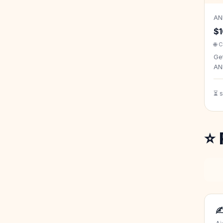
AN
$1
🌐 
Get
AN
⏳ 
⭐ 
✍