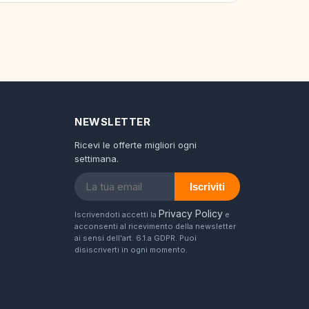
NEWSLETTER
Ricevi le offerte migliori ogni
settimana.
Iscriviti
Privacy Policy
Iscrivendoti accetti la
e
acconsenti al ricevimento della newsletter
ai sensi dell'art. 6.1.a GDPR. Puoi
disiscriverti in ogni momento.