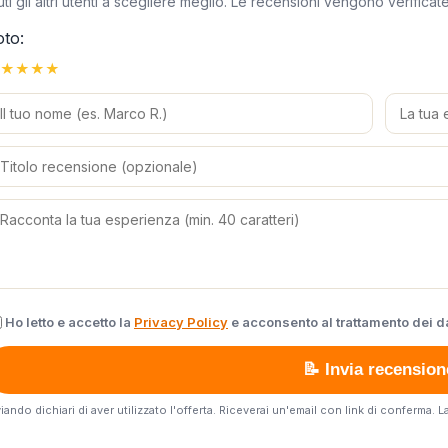
uti gli altri utenti a scegliere meglio. Le recensioni vengono verific
oto:
★
★
★
★
Ho letto e accetto la
Privacy Policy
e acconsento al trattamento dei da
📝 Invia recension
viando dichiari di aver utilizzato l'offerta. Riceverai un'email con link di conferma