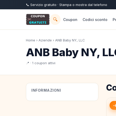
📞
Servizio
gratuito
· Stampa o mostra dal telefono
🔍
Coupon
Codici sconto
P
Home
›
Aziende
› ANB Baby NY, LLC
ANB Baby NY, LL
📍 · 1 coupon attivi
Co
INFORMAZIONI
-