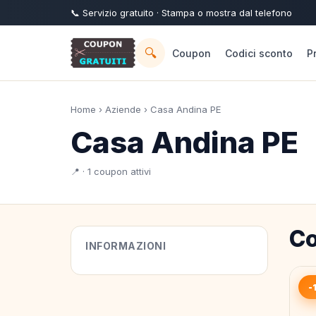
📞
Servizio
gratuito
· Stampa o mostra dal telefono
🔍
Coupon
Codici sconto
P
Home
›
Aziende
› Casa Andina PE
Casa Andina PE
📍 · 1 coupon attivi
Co
INFORMAZIONI
-