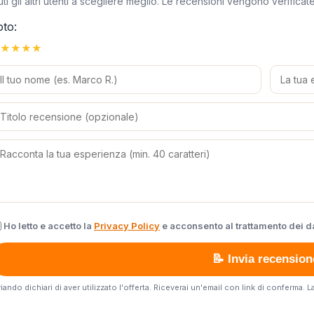
uti gli altri utenti a scegliere meglio. Le recensioni vengono verific
oto:
★
★
★
★
Ho letto e accetto la
Privacy Policy
e acconsento al trattamento dei da
📝 Invia recension
viando dichiari di aver utilizzato l'offerta. Riceverai un'email con link di conferma