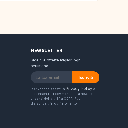
NEWSLETTER
Ricevi le offerte migliori ogni
settimana.
Iscriviti
Privacy Policy
Iscrivendoti accetti la
e
acconsenti al ricevimento della newsletter
ai sensi dell'art. 6.1.a GDPR. Puoi
disiscriverti in ogni momento.