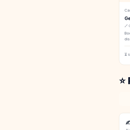
Ca
Ge
🔗 
Bo
di
⏳ 
⭐ 
✍