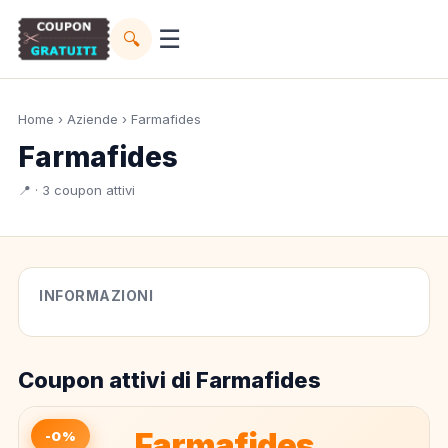
☰
🔍
Home
›
Aziende
› Farmafides
Farmafides
📍 · 3 coupon attivi
INFORMAZIONI
Coupon attivi di Farmafides
Farmafides
-0%