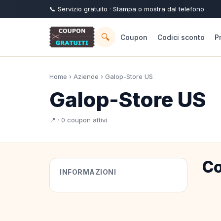
📞
Servizio
gratuito
· Stampa o mostra dal telefono
🔍
Coupon
Codici sconto
P
Home
›
Aziende
› Galop-Store US
Galop-Store US
📍 · 0 coupon attivi
Co
INFORMAZIONI