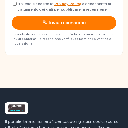
Ho letto e accetto la
Privacy Policy
e acconsento al
trattamento dei dati per pubblicare la recensione.
📝 Invia recensione
Inviando dichiari di aver utilizzato l'offerta. Riceverai un'email con
link di conferma. La recensione verrà pubblicata dopo verifica e
moderazione.
Il portale italiano numero 1 per coupon gratuiti, codici sconto,
offerte Amazon e buoni spesa per supermercati. Risparmia