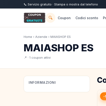
📞
Servizio
gratuito
· Stampa o mostra dal telefono
🔍
Coupon
Codici sconto
P
Home
›
Aziende
› MAIASHOP ES
MAIASHOP ES
📍 · 1 coupon attivi
Co
INFORMAZIONI
-