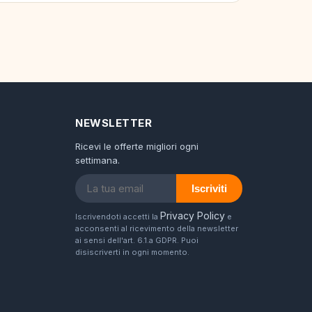
NEWSLETTER
Ricevi le offerte migliori ogni
settimana.
Iscriviti
Privacy Policy
Iscrivendoti accetti la
e
acconsenti al ricevimento della newsletter
ai sensi dell'art. 6.1.a GDPR. Puoi
disiscriverti in ogni momento.