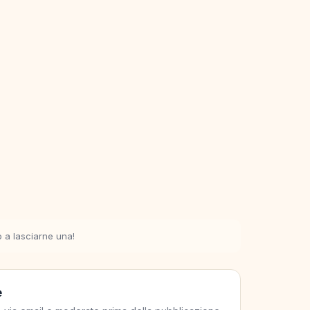
o a lasciarne una!
e