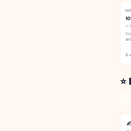
MA
1
🔗 
Cu
árb
⏳ 
⭐ 
✍