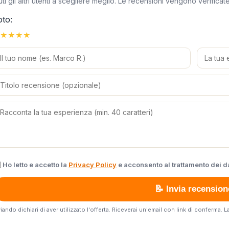
uti gli altri utenti a scegliere meglio. Le recensioni vengono verific
oto:
★
★
★
★
Ho letto e accetto la
Privacy Policy
e acconsento al trattamento dei da
📝 Invia recension
viando dichiari di aver utilizzato l'offerta. Riceverai un'email con link di conferma