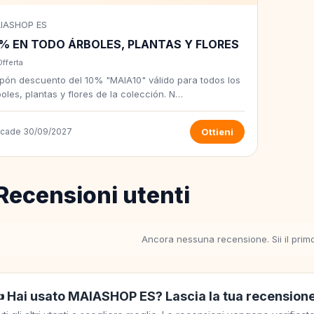
IASHOP ES
0% EN TODO ÁRBOLES, PLANTAS Y FLORES
Offerta
pón descuento del 10% "MAIA10" válido para todos los
oles, plantas y flores de la colección. N…
scade 30/09/2027
Ottieni
Recensioni utenti
Ancora nessuna recensione. Sii il prim
️ Hai usato MAIASHOP ES? Lascia la tua recension