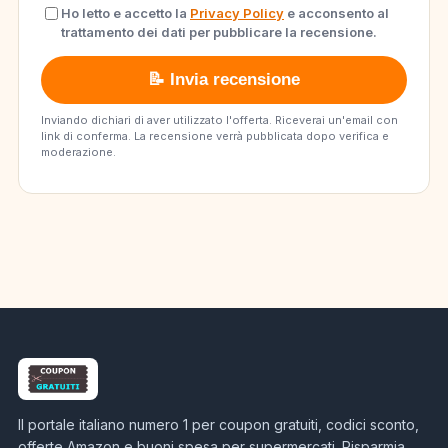
Ho letto e accetto la
Privacy Policy
e acconsento al
trattamento dei dati per pubblicare la recensione.
📝 Invia recensione
Inviando dichiari di aver utilizzato l'offerta. Riceverai un'email con
link di conferma. La recensione verrà pubblicata dopo verifica e
moderazione.
Il portale italiano numero 1 per coupon gratuiti, codici sconto,
offerte Amazon e buoni spesa per supermercati. Risparmia