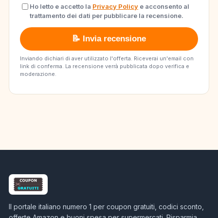
Ho letto e accetto la
Privacy Policy
e acconsento al
trattamento dei dati per pubblicare la recensione.
📝 Invia recensione
Inviando dichiari di aver utilizzato l'offerta. Riceverai un'email con
link di conferma. La recensione verrà pubblicata dopo verifica e
moderazione.
Il portale italiano numero 1 per coupon gratuiti, codici sconto,
offerte Amazon e buoni spesa per supermercati. Risparmia