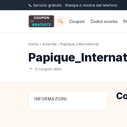
📞
Servizio
gratuito
· Stampa o mostra dal telefono
🔍
Coupon
Codici sconto
P
Home
›
Aziende
› Papique_International
Papique_Internat
📍 · 0 coupon attivi
Co
INFORMAZIONI