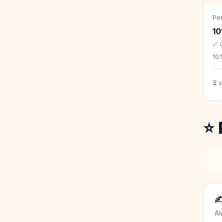
Pe
10
🔗 
10%
⏳ 
⭐ 
✍
Ai