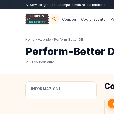
📞
Servizio
gratuito
· Stampa o mostra dal telefono
🔍
Coupon
Codici sconto
P
Home
›
Aziende
› Perform-Better DE
Perform-Better 
📍 · 1 coupon attivi
Co
INFORMAZIONI
-