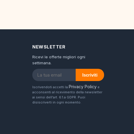
NEWSLETTER
Ricevi le offerte migliori ogni
settimana.
Iscriviti
Privacy Policy
Iscrivendoti accetti la
e
acconsenti al ricevimento della newsletter
ai sensi dell'art. 6.1.a GDPR. Puoi
disiscriverti in ogni momento.