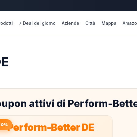
rodotti
⚡ Deal del giorno
Aziende
Città
Mappa
Amazo
DE
upon attivi di Perform-Bett
Perform-Better DE
10%