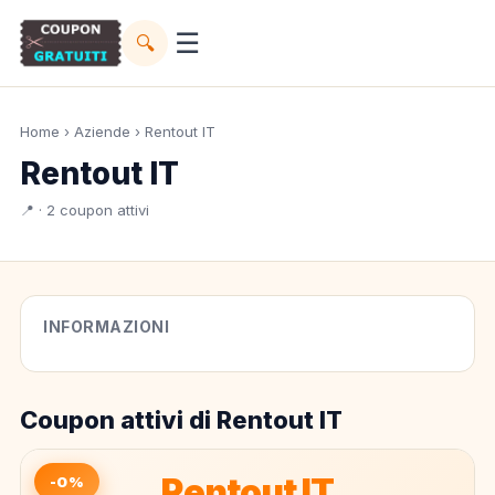
☰
🔍
Home
›
Aziende
› Rentout IT
Rentout IT
📍 · 2 coupon attivi
INFORMAZIONI
Coupon attivi di Rentout IT
Rentout IT
-0%