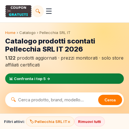
☰
🔍
Home
› Catalogo › Pellecchia SRL IT
Catalogo prodotti scontati
Pellecchia SRL IT 2026
1.122
prodotti aggiornati · prezzi monitorati · solo store
affiliati certificati
📊 Confronta i top 5 →
🔍
Cerca
×
Filtri attivi:
🏷️ Pellecchia SRL IT
Rimuovi tutti