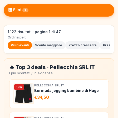
🎛️ Filtri
1
1.122 risultati · pagina 1 di 47
Ordina per:
Più rilevanti
Sconto maggiore
Prezzo crescente
Prezzo d
🔥 Top 3 deals · Pellecchia SRL IT
I più scontati / in evidenza
PELLECCHIA SRL IT
-0%
Bermuda jogging bambino di Hugo
€34,50