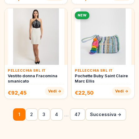
NEW
PELLECCHIA SRL IT
PELLECCHIA SRL IT
Vestito donna Fracomina
Pochette Buby Saint Claire
smanicato
Marc Ellis
Vedi →
Vedi →
€92,45
€22,50
…
1
2
3
4
47
Successiva →