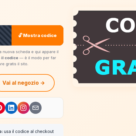
🔓 Mostra codice
una nuova scheda e qui appare il
 il codice
— è il modo per far
 gratis il sito.
Vai al negozio →
o:
usa il codice al checkout