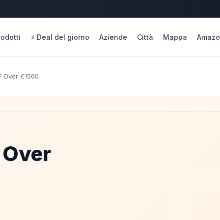
rodotti
⚡ Deal del giorno
Aziende
Città
Mappa
Amazo
F Over €1500
 Over