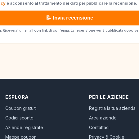
icy
e acconsento al trattamento dei dati per pubblicare la recensione.
📝 Invia recensione
erta. Riceverai un'email con link di conferma. La recensione verrà pubblicata dopo v
ESPLORA
PER LE AZIENDE
Coupon gratuiti
Registra la tua azienda
Codici sconto
Area aziende
Aziende registrate
Contattaci
Mappa coupon
Privacy & Cookie