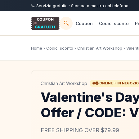
📞
Servizio
gratuito
· Stampa o mostra dal telefono
🔍
Coupon
Codici sconto
P
Home
›
Codici sconto
›
Christian Art Workshop
› Valent
Christian Art Workshop
🌐🖨️ ONLINE + IN NEGOZIO
Valentine's Day
Offer / CODE:
FREE SHIPPING OVER $79.99