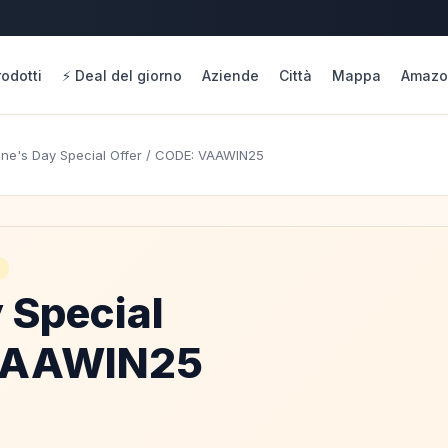
rodotti
⚡ Deal del giorno
Aziende
Città
Mappa
Amazo
ine's Day Special Offer / CODE: VAAWIN25
 Special
 VAAWIN25