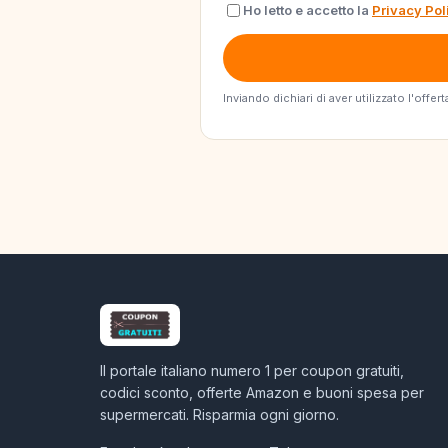
Ho letto e accetto la
Privacy Pol
Inviando dichiari di aver utilizzato l'off
Il portale italiano numero 1 per coupon gratuiti,
codici sconto, offerte Amazon e buoni spesa per
supermercati. Risparmia ogni giorno.