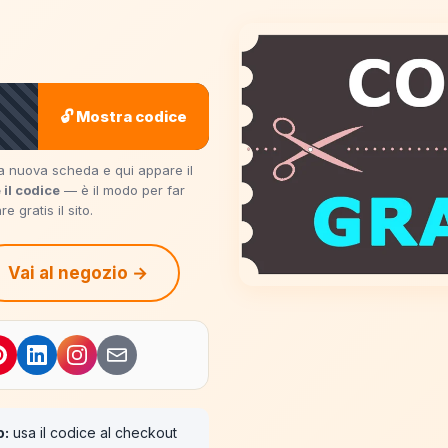
🔓 Mostra codice
una nuova scheda e qui appare il
 il codice
— è il modo per far
 gratis il sito.
Vai al negozio →
o:
usa il codice al checkout