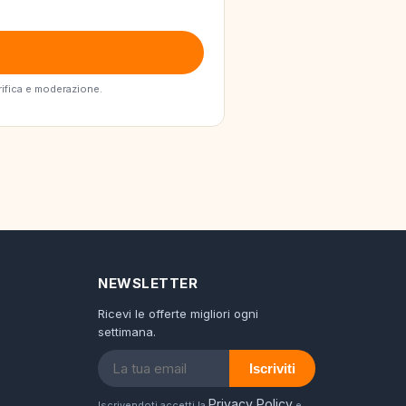
erifica e moderazione.
NEWSLETTER
Ricevi le offerte migliori ogni
settimana.
Iscriviti
Privacy Policy
Iscrivendoti accetti la
e