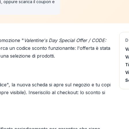
"), oppure scarica il coupon e
romozione "
Valentine's Day Special Offer / CODE:
D
rca un codice sconto funzionante: l'offerta è stata
V
 una selezione di prodotti.
Va
T
V
S
ice", la nuova scheda si apre sul negozio e tu copi
re visibile). Inseriscilo al checkout: lo sconto si