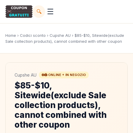
☰
🔍
Home
›
Codici sconto
›
Cupshe AU
› $85-$10, Sitewide(exclude
Sale collection products), cannot combined with other coupon
Cupshe AU
🌐🖨️ ONLINE + IN NEGOZIO
$85-$10,
Sitewide(exclude Sale
collection products),
cannot combined with
other coupon