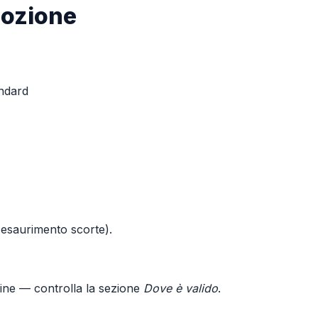
mozione
andard
o esaurimento scorte).
line — controlla la sezione
Dove è valido
.