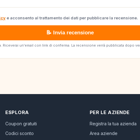
icy
e acconsento al trattamento dei dati per pubblicare la recensione.
📝 Invia recensione
erta. Riceverai un'email con link di conferma. La recensione verrà pubblicata dopo v
ESPLORA
PER LE AZIENDE
Coupon gratuiti
Registra la tua azienda
Codici sconto
Area aziende