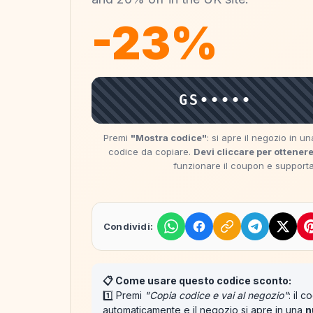
-23%
GS•••••
Premi
"Mostra codice"
: si apre il negozio in 
codice da copiare.
Devi cliccare per ottenere
funzionare il coupon e supportare
Condividi:
📋 Come usare questo codice sconto:
1️⃣ Premi
"Copia codice e vai al negozio"
: il 
automaticamente
e il negozio si apre in una
n