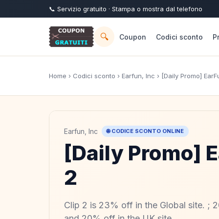
📞
Servizio
gratuito
· Stampa o mostra dal telefono
🔍
Coupon
Codici sconto
P
Home
›
Codici sconto
›
Earfun, Inc
› [Daily Promo] EarF
Earfun, Inc
🌐 CODICE SCONTO ONLINE
[Daily Promo] E
2
Clip 2 is 23% off in the Global site. ;
and 20% off in the UK site.