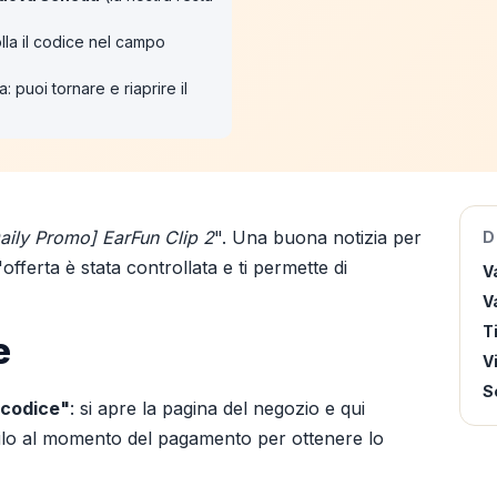
lla il codice nel campo
: puoi tornare e riaprire il
aily Promo] EarFun Clip 2
". Una buona notizia per
D
fferta è stata controllata e ti permette di
V
Va
T
e
V
S
 codice"
: si apre la pagina del negozio e qui
cilo al momento del pagamento per ottenere lo