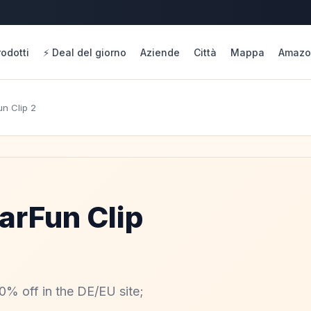
rodotti
⚡ Deal del giorno
Aziende
Città
Mappa
Amazo
un Clip 2
arFun Clip
 20% off in the DE/EU site;