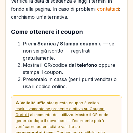
Verifica la data di scadenza e leggi i termini in
fondo alla pagina. In caso di problemi
contattaci
:
cerchiamo un'alternativa.
Come ottenere il coupon
Premi
Scarica / Stampa coupon
e — se
non sei già iscritto — registrati
gratuitamente.
Mostra il QR/codice
dal telefono
oppure
stampa il coupon.
Presentalo in cassa (per i punti vendita) o
usa il codice online.
⚠️
Validità ufficiale:
questo coupon è valido
esclusivamente se presente e attivo su Coupon
Gratuiti
al momento dell'utilizzo. Mostra il QR code
generato dopo il download — l'esercente potrà
verificarne autenticità e validità su
coupongratuiti.com
. Coupon non cedibile, non