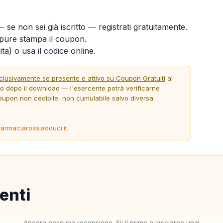
 se non sei già iscritto — registrati gratuitamente.
ure stampa il coupon.
ta) o usa il codice online.
clusivamente se presente e attivo su Coupon Gratuiti
al
to dopo il download — l'esercente potrà verificarne
oupon non cedibile, non cumulabile salvo diversa
farmaciarossiadduci.it
enti
Ancora nessuna recensione. Sii il primo a lasciarne una!