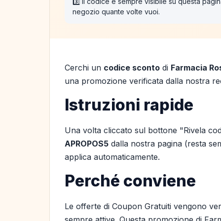
3️⃣ Il codice è sempre visibile su questa pagina
negozio quante volte vuoi.
Cerchi un
codice sconto
di
Farmacia Ro
una promozione verificata dalla nostra red
Istruzioni rapide
Una volta cliccato sul bottone "Rivela cod
APROPOS5
dalla nostra pagina (resta semp
applica automaticamente.
Perché conviene
Le offerte di Coupon Gratuiti vengono ver
sempre attive. Questa promozione di Farma