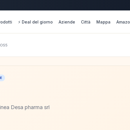
rodotti
⚡ Deal del giorno
Aziende
Città
Mappa
Amazo
POS5
NE
 linea Desa pharma srl