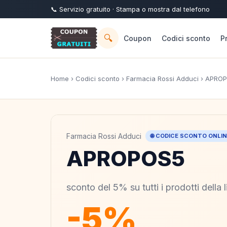
📞
Servizio
gratuito
· Stampa o mostra dal telefono
🔍
Coupon
Codici sconto
P
Home
›
Codici sconto
›
Farmacia Rossi Adduci
› APRO
Farmacia Rossi Adduci
🌐 CODICE SCONTO ONLI
APROPOS5
sconto del 5% su tutti i prodotti della
-5%