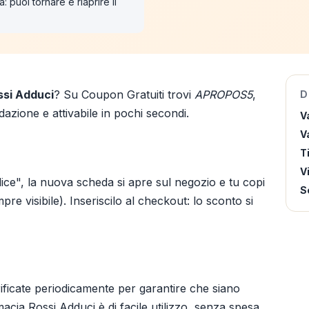
: puoi tornare e riaprire il
ssi Adduci
? Su Coupon Gratuiti trovi
APROPOS5
,
D
azione e attivabile in pochi secondi.
V
Va
T
V
ice", la nuova scheda si apre sul negozio e tu copi
S
re visibile). Inseriscilo al checkout: lo sconto si
ificate periodicamente per garantire che siano
cia Rossi Adduci è di facile utilizzo, senza spesa