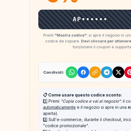
AP••••••
Premi
"Mostra codice"
: si apre il negozio in 
codice da copiare.
Devi cliccare per ottenere
funzionare il coupon e supportare
Condividi:
📋 Come usare questo codice sconto:
1️⃣ Premi
"Copia codice e vai al negozio"
: il 
automaticamente
e il negozio si apre in una
n
aperta).
2️⃣ Sull'e-commerce, durante il checkout, inco
"codice promozionale".