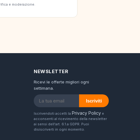
erifica e moderazione.
NEWSLETTER
Ricevi le offerte migliori ogni
settimana.
Iscriviti
Privacy Policy
Iscrivendoti accetti la
e
acconsenti al ricevimento della newsletter
ai sensi dell'art. 6.1.a GDPR. Puoi
disiscriverti in ogni momento.