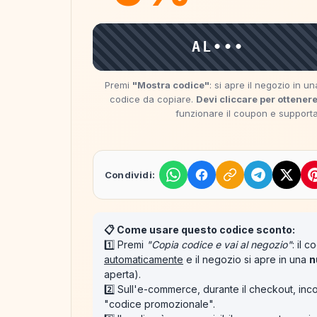
AL•••
Premi
"Mostra codice"
: si apre il negozio in 
codice da copiare.
Devi cliccare per ottenere
funzionare il coupon e supportare
Condividi:
📋 Come usare questo codice sconto:
1️⃣ Premi
"Copia codice e vai al negozio"
: il 
automaticamente
e il negozio si apre in una
n
aperta).
2️⃣ Sull'e-commerce, durante il checkout, inco
"codice promozionale".