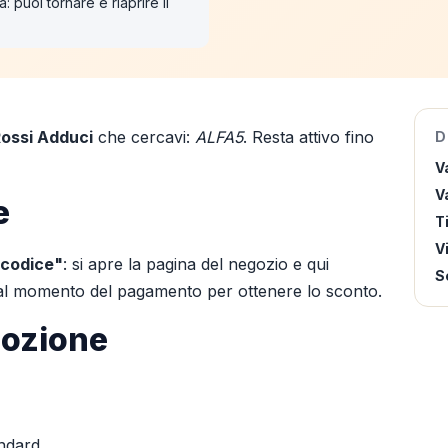
: puoi tornare e riaprire il
ossi Adduci
che cercavi:
ALFA5
. Resta attivo fino
D
V
Va
e
T
V
 codice"
: si apre la pagina del negozio e qui
S
o al momento del pagamento per ottenere lo sconto.
mozione
andard