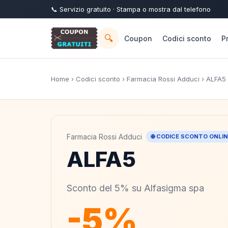
📞
Servizio
gratuito
· Stampa o mostra dal telefono
🔍
Coupon
Codici sconto
P
Home
›
Codici sconto
›
Farmacia Rossi Adduci
› ALFA5
Farmacia Rossi Adduci
🌐 CODICE SCONTO ONLI
ALFA5
Sconto del 5% su Alfasigma spa
-5%