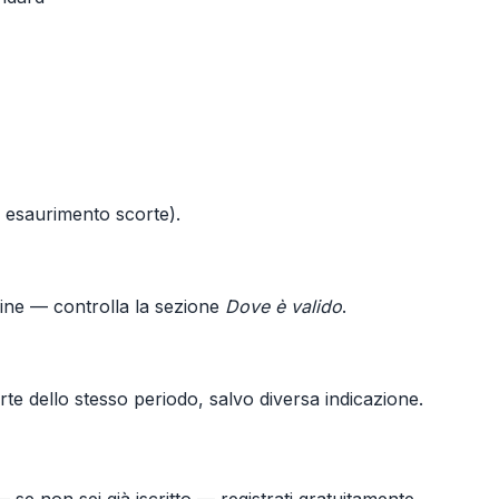
o esaurimento scorte).
line — controlla la sezione
Dove è valido
.
te dello stesso periodo, salvo diversa indicazione.
 se non sei già iscritto — registrati gratuitamente.