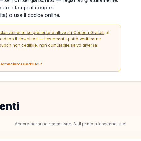
ure stampa il coupon.
ta) o usa il codice online.
clusivamente se presente e attivo su Coupon Gratuiti
al
to dopo il download — l'esercente potrà verificarne
oupon non cedibile, non cumulabile salvo diversa
farmaciarossiadduci.it
enti
Ancora nessuna recensione. Sii il primo a lasciarne una!