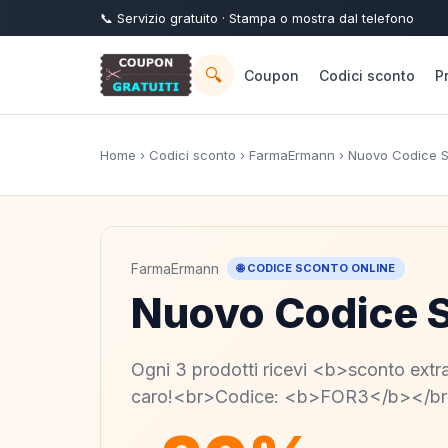
📞
Servizio
gratuito
· Stampa o mostra dal telefono
🔍
Coupon
Codici sconto
P
Home
›
Codici sconto
›
FarmaErmann
› Nuovo Codice 
FarmaErmann
🌐 CODICE SCONTO ONLINE
Nuovo Codice 
Ogni 3 prodotti ricevi <b>sconto ext
caro!<br>Codice: <b>FOR3</b></b