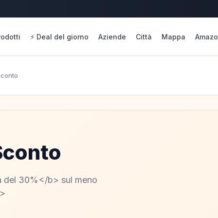
rodotti
⚡ Deal del giorno
Aziende
Città
Mappa
Amazo
Sconto
Sconto
ra del 30%</b> sul meno
r>