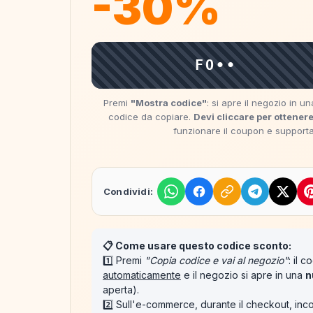
-30%
FO••
Premi
"Mostra codice"
: si apre il negozio in 
codice da copiare.
Devi cliccare per ottenere
funzionare il coupon e supportare
Condividi:
📋 Come usare questo codice sconto:
1️⃣ Premi
"Copia codice e vai al negozio"
: il 
automaticamente
e il negozio si apre in una
n
aperta).
2️⃣ Sull'e-commerce, durante il checkout, inco