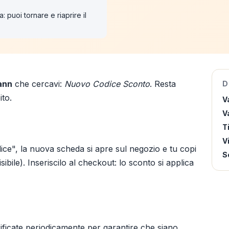
: puoi tornare e riaprire il
ann
che cercavi:
Nuovo Codice Sconto
. Resta
D
ito.
V
Va
T
V
ice", la nuova scheda si apre sul negozio e tu copi
S
ibile). Inseriscilo al checkout: lo sconto si applica
ificate periodicamente per garantire che siano