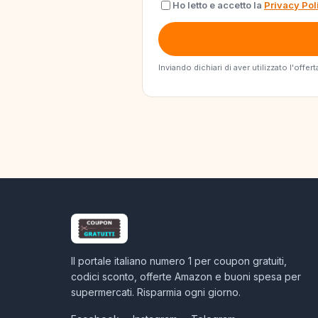
Ho letto e accetto la
Privacy Pol
Inviando dichiari di aver utilizzato l'off
Il portale italiano numero 1 per coupon gratuiti,
codici sconto, offerte Amazon e buoni spesa per
supermercati. Risparmia ogni giorno.