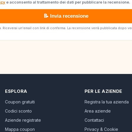
icy
e acconsento al trattamento dei dati per pubblicare la recensione.
📝 Invia recensione
erta. Riceverai un'email con link di conferma. La recensione verrà pubblicata dopo v
ESPLORA
PER LE AZIENDE
Coupon gratuiti
Registra la tua azienda
Codici sconto
Area aziende
Aziende registrate
Contattaci
Mappa coupon
Privacy & Cookie