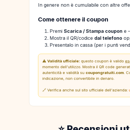
In genere non è cumulabile con altre offer
Come ottenere il coupon
Premi
Scarica / Stampa coupon
e —
Mostra il QR/codice
dal telefono
opp
Presentalo in cassa (per i punti vendi
⚠️
Validità ufficiale:
questo coupon è valido
es
momento dell'utilizzo. Mostra il QR code genera
autenticità e validità su
coupongratuiti.com
. C
indicazione, non convertibile in denaro.
🔗 Verifica anche sul sito ufficiale dell'azienda:
⭐ Recensioni ut