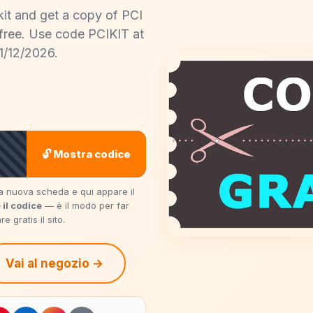
it and get a copy of PCI
 free. Use code PCIKIT at
1/12/2026.
🔓 Mostra codice
una nuova scheda e qui appare il
 il codice
— è il modo per far
 gratis il sito.
Vai al negozio →