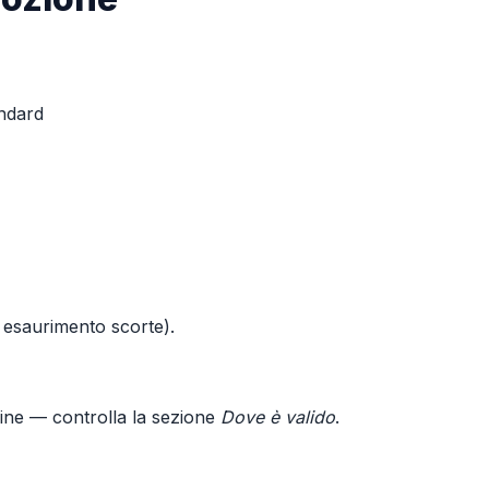
andard
o esaurimento scorte).
line — controlla la sezione
Dove è valido
.