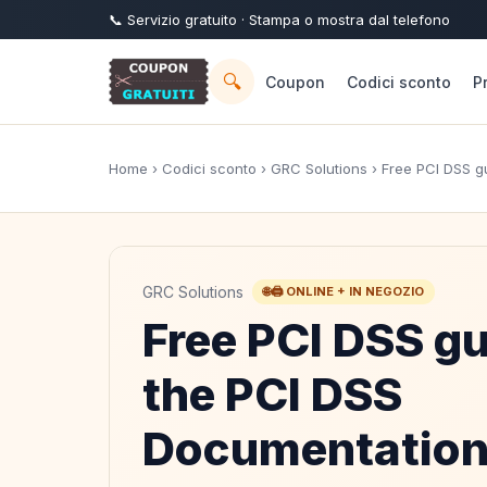
📞
Servizio
gratuito
· Stampa o mostra dal telefono
🔍
Coupon
Codici sconto
P
Home
›
Codici sconto
›
GRC Solutions
› Free PCI DSS g
GRC Solutions
🌐🖨️ ONLINE + IN NEGOZIO
Free PCI DSS gu
the PCI DSS
Documentation 