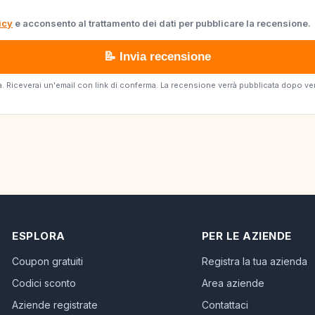
icy
e acconsento al trattamento dei dati per pubblicare la recensione.
📝 Invia recensione
erta. Riceverai un'email con link di conferma. La recensione verrà pubblicata dopo v
ESPLORA
PER LE AZIENDE
Coupon gratuiti
Registra la tua azienda
Codici sconto
Area aziende
Aziende registrate
Contattaci