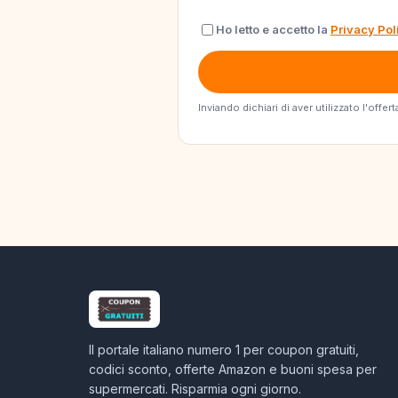
Ho letto e accetto la
Privacy Pol
Inviando dichiari di aver utilizzato l'off
Il portale italiano numero 1 per coupon gratuiti,
codici sconto, offerte Amazon e buoni spesa per
supermercati. Risparmia ogni giorno.