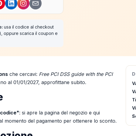
o:
usa il codice al checkout
"), oppure scarica il coupon e
ons
che cercavi:
Free PCI DSS guide with the PCI
D
fino al 01/01/2027, approfittane subito.
V
Va
e
T
V
 codice"
: si apre la pagina del negozio e qui
S
o al momento del pagamento per ottenere lo sconto.
mozione