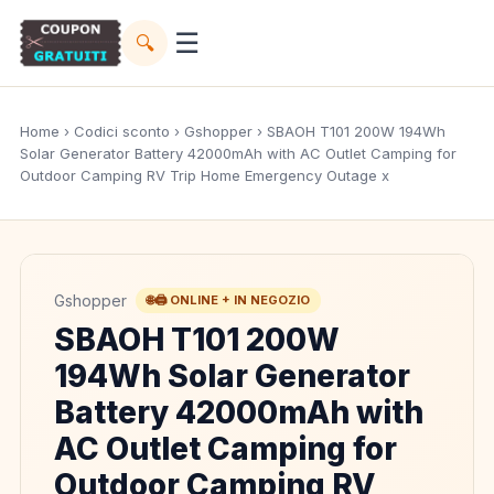
☰
🔍
Home
›
Codici sconto
›
Gshopper
› SBAOH T101 200W 194Wh
Solar Generator Battery 42000mAh with AC Outlet Camping for
Outdoor Camping RV Trip Home Emergency Outage x
Gshopper
🌐🖨️ ONLINE + IN NEGOZIO
SBAOH T101 200W
194Wh Solar Generator
Battery 42000mAh with
AC Outlet Camping for
Outdoor Camping RV