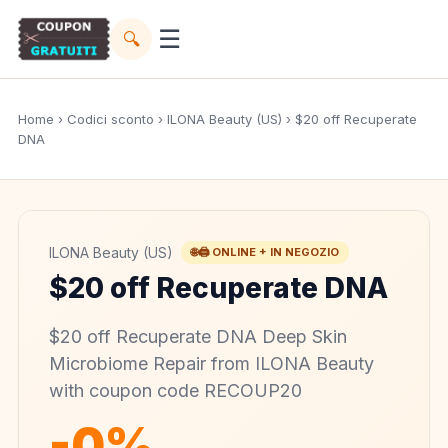
☰
🔍
Home
›
Codici sconto
›
ILONA Beauty (US)
› $20 off Recuperate
DNA
ILONA Beauty (US)
🌐🖨️ ONLINE + IN NEGOZIO
$20 off Recuperate DNA
$20 off Recuperate DNA Deep Skin
Microbiome Repair from ILONA Beauty
with coupon code RECOUP20
-0%