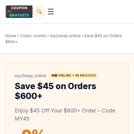
☰
🔍
Home
›
Codici sconto
›
mychway online
› Save $45 on Orders
$600+
mychway online
🌐🖨️ ONLINE + IN NEGOZIO
Save $45 on Orders
$600+
Enjoy $45 Off Your $600+ Order – Code
MY45