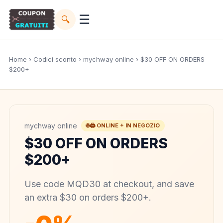
☰
🔍
Home
›
Codici sconto
›
mychway online
› $30 OFF ON ORDERS
$200+
mychway online
🌐🖨️ ONLINE + IN NEGOZIO
$30 OFF ON ORDERS
$200+
Use code MQD30 at checkout, and save
an extra $30 on orders $200+.