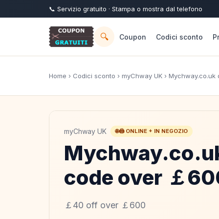
📞
Servizio
gratuito
· Stampa o mostra dal telefono
🔍
Coupon
Codici sconto
P
Home
›
Codici sconto
›
myChway UK
› Mychway.co.uk 
myChway UK
🌐🖨️ ONLINE + IN NEGOZIO
Mychway.co.uk
code over ￡60
￡40 off over ￡600