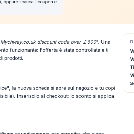
"), oppure scarica il coupon e
"
Mychway.co.uk discount code over ￡600
". Una
D
to funzionante: l'offerta è stata controllata e ti
V
i prodotti.
Va
T
V
S
ice", la nuova scheda si apre sul negozio e tu copi
ibile). Inseriscilo al checkout: lo sconto si applica