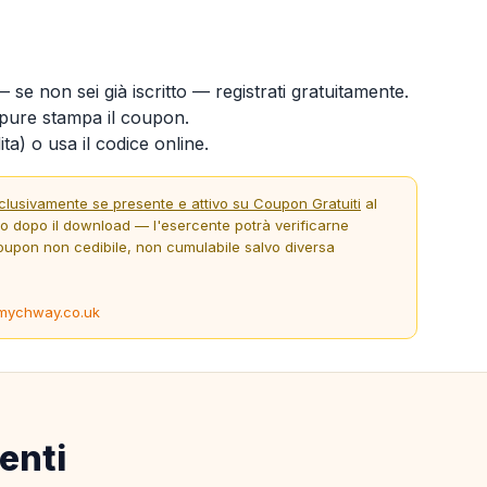
 se non sei già iscritto — registrati gratuitamente.
ure stampa il coupon.
ta) o usa il codice online.
clusivamente se presente e attivo su Coupon Gratuiti
al
to dopo il download — l'esercente potrà verificarne
oupon non cedibile, non cumulabile salvo diversa
mychway.co.uk
enti