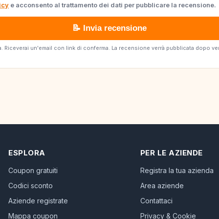
icy
e acconsento al trattamento dei dati per pubblicare la recensione.
📝 Invia recensione
erta. Riceverai un'email con link di conferma. La recensione verrà pubblicata dopo v
ESPLORA
PER LE AZIENDE
Coupon gratuiti
Registra la tua azienda
Codici sconto
Area aziende
Aziende registrate
Contattaci
Mappa coupon
Privacy & Cookie