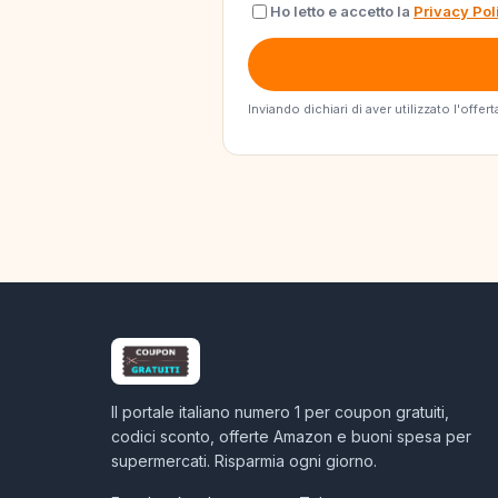
Ho letto e accetto la
Privacy Pol
Inviando dichiari di aver utilizzato l'off
Il portale italiano numero 1 per coupon gratuiti,
codici sconto, offerte Amazon e buoni spesa per
supermercati. Risparmia ogni giorno.