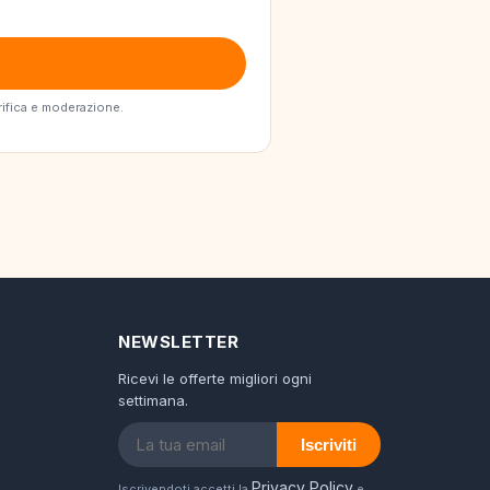
erifica e moderazione.
NEWSLETTER
Ricevi le offerte migliori ogni
settimana.
Iscriviti
Privacy Policy
Iscrivendoti accetti la
e