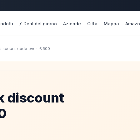
rodotti
⚡ Deal del giorno
Aziende
Città
Mappa
Amazo
discount code over ￡600
 discount
0