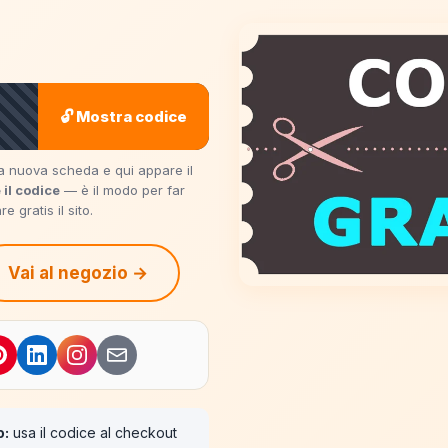
🔓 Mostra codice
una nuova scheda e qui appare il
 il codice
— è il modo per far
 gratis il sito.
Vai al negozio →
o:
usa il codice al checkout