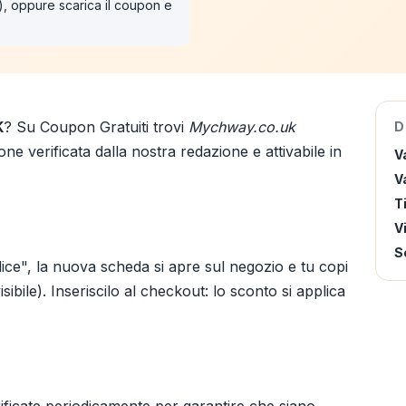
"), oppure scarica il coupon e
K
? Su Coupon Gratuiti trovi
Mychway.co.uk
D
ne verificata dalla nostra redazione e attivabile in
V
Va
T
V
S
ice", la nuova scheda si apre sul negozio e tu copi
ibile). Inseriscilo al checkout: lo sconto si applica