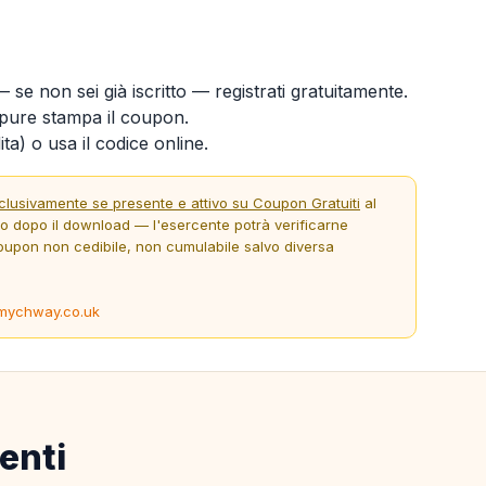
 se non sei già iscritto — registrati gratuitamente.
ure stampa il coupon.
ta) o usa il codice online.
clusivamente se presente e attivo su Coupon Gratuiti
al
to dopo il download — l'esercente potrà verificarne
oupon non cedibile, non cumulabile salvo diversa
mychway.co.uk
enti