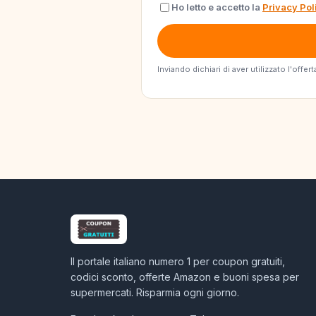
Ho letto e accetto la
Privacy Pol
Inviando dichiari di aver utilizzato l'off
Il portale italiano numero 1 per coupon gratuiti,
codici sconto, offerte Amazon e buoni spesa per
supermercati. Risparmia ogni giorno.