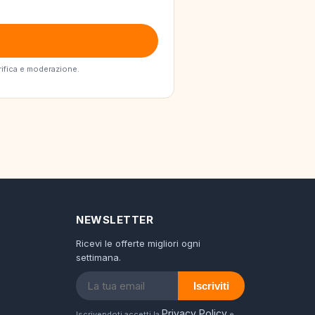
erifica e moderazione.
NEWSLETTER
Ricevi le offerte migliori ogni
settimana.
Iscriviti
Privacy Policy
Iscrivendoti accetti la
e