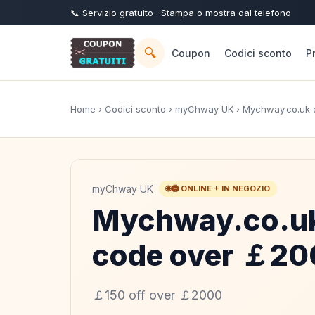
📞
Servizio
gratuito
· Stampa o mostra dal telefono
🔍
Coupon
Codici sconto
P
Home
›
Codici sconto
›
myChway UK
› Mychway.co.uk 
myChway UK
🌐🖨️ ONLINE + IN NEGOZIO
Mychway.co.uk
code over ￡2
￡150 off over ￡2000