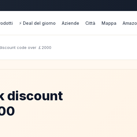
rodotti
⚡ Deal del giorno
Aziende
Città
Mappa
Amazo
discount code over ￡2000
 discount
000