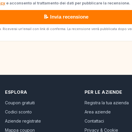
icy
e acconsento al trattamento dei dati per pubblicare la recensione.
📝 Invia recensione
erta. Riceverai un'email con link di conferma. La recensione verrà pubblicata dopo v
ESPLORA
PER LE AZIENDE
Coupon gratuiti
Registra la tua azienda
Codici sconto
Area aziende
Aziende registrate
Contattaci
Mappa coupon
Privacy & Cookie