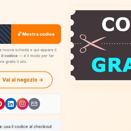
🔓 Mostra codice
una nuova scheda e qui appare il
 il codice
— è il modo per far
 gratis il sito.
Vai al negozio →
o:
usa il codice al checkout