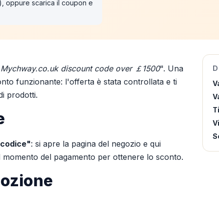
"), oppure scarica il coupon e
"
Mychway.co.uk discount code over ￡1500
". Una
D
to funzionante: l'offerta è stata controllata e ti
V
i prodotti.
Va
T
e
V
S
 codice"
: si apre la pagina del negozio e qui
 al momento del pagamento per ottenere lo sconto.
mozione