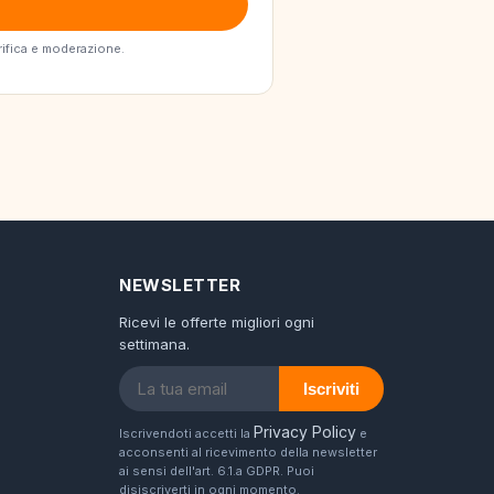
erifica e moderazione.
NEWSLETTER
Ricevi le offerte migliori ogni
settimana.
Iscriviti
Privacy Policy
Iscrivendoti accetti la
e
acconsenti al ricevimento della newsletter
ai sensi dell'art. 6.1.a GDPR. Puoi
disiscriverti in ogni momento.