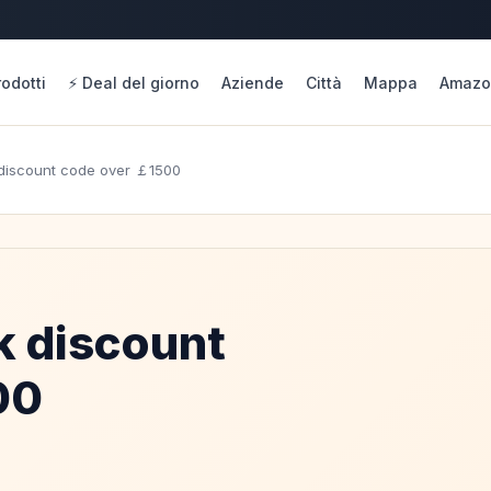
rodotti
⚡ Deal del giorno
Aziende
Città
Mappa
Amazo
discount code over ￡1500
 discount
00