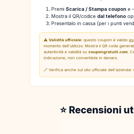
Premi
Scarica / Stampa coupon
e —
Mostra il QR/codice
dal telefono
opp
Presentalo in cassa (per i punti vendi
⚠️
Validità ufficiale:
questo coupon è valido
es
momento dell'utilizzo. Mostra il QR code genera
autenticità e validità su
coupongratuiti.com
. C
indicazione, non convertibile in denaro.
🔗 Verifica anche sul sito ufficiale dell'azienda:
⭐ Recensioni ut