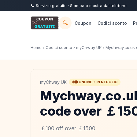
📞
Servizio
gratuito
· Stampa o mostra dal telefono
🔍
Coupon
Codici sconto
P
Home
›
Codici sconto
›
myChway UK
› Mychway.co.uk 
myChway UK
🌐🖨️ ONLINE + IN NEGOZIO
Mychway.co.uk
code over ￡15
￡100 off over ￡1500