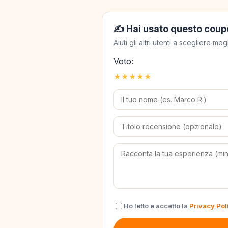
✍️ Hai usato questo coup
Aiuti gli altri utenti a scegliere 
Voto:
★
★
★
★
★
Ho letto e accetto la
Privacy Pol