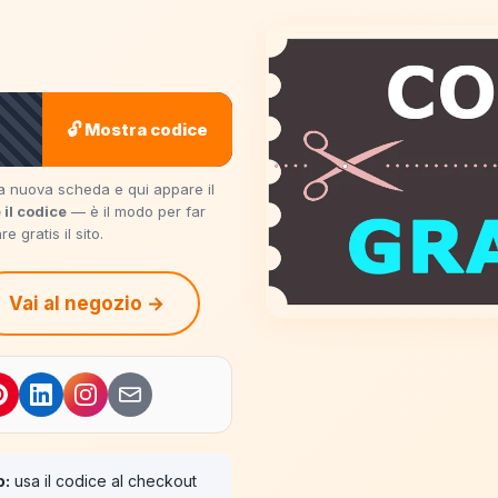
🔓 Mostra codice
una nuova scheda e qui appare il
 il codice
— è il modo per far
 gratis il sito.
Vai al negozio →
o:
usa il codice al checkout