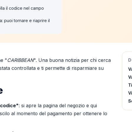
lla il codice nel campo
: puoi tornare e riaprire il
ne "
CARIBBEAN
". Una buona notizia per chi cerca
D
tata controllata e ti permette di risparmiare su
V
Va
T
e
V
S
 codice"
: si apre la pagina del negozio e qui
iscilo al momento del pagamento per ottenere lo