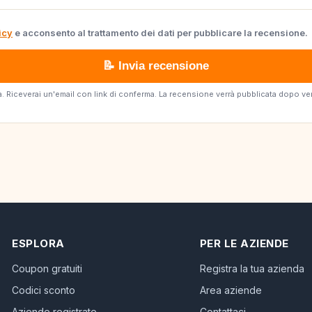
icy
e acconsento al trattamento dei dati per pubblicare la recensione.
📝 Invia recensione
erta. Riceverai un'email con link di conferma. La recensione verrà pubblicata dopo v
ESPLORA
PER LE AZIENDE
Coupon gratuiti
Registra la tua azienda
Codici sconto
Area aziende
Aziende registrate
Contattaci