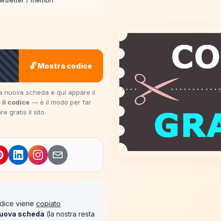
ewsletter / membri
🔓 Mostra codice
una nuova scheda e qui appare il
 il codice
— è il modo per far
 gratis il sito.
codice viene
copiato
uova scheda
(la nostra resta