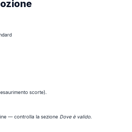
mozione
andard
o esaurimento scorte).
line — controlla la sezione
Dove è valido
.