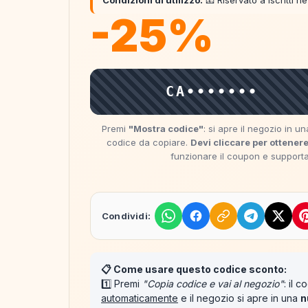
Condizioni di utilizzo:
📧 Riservato a iscritti n
-25%
CA•••••••
Premi
"Mostra codice"
: si apre il negozio in 
codice da copiare.
Devi cliccare per ottenere
funzionare il coupon e supportare
Condividi:
📋 Come usare questo codice sconto:
1️⃣ Premi
"Copia codice e vai al negozio"
: il 
automaticamente
e il negozio si apre in una
n