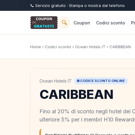
📞
Servizio
gratuito
· Stampa o mostra dal telefono
🔍
Coupon
Codici sconto
P
Home
›
Codici sconto
›
Ocean Hotels IT
› CARIBBEAN
Ocean Hotels IT
🌐 CODICE SCONTO ONLINE
CARIBBEAN
Fino al 20% di sconto negli hotel dei C
ulteriore 5% per i membri H10 Rewards 