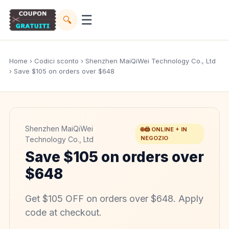
☰
🔍
Home
›
Codici sconto
›
Shenzhen MaiQiWei Technology Co., Ltd
› Save $105 on orders over $648
Shenzhen MaiQiWei
🌐🖨️ ONLINE + IN
NEGOZIO
Technology Co., Ltd
Save $105 on orders over
$648
Get $105 OFF on orders over $648. Apply
code at checkout.