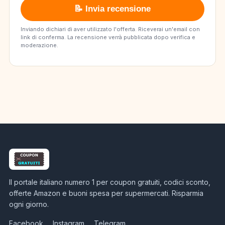
📝 Invia recensione
Inviando dichiari di aver utilizzato l'offerta. Riceverai un'email con
link di conferma. La recensione verrà pubblicata dopo verifica e
moderazione.
Il portale italiano numero 1 per coupon gratuiti, codici sconto,
offerte Amazon e buoni spesa per supermercati. Risparmia
ogni giorno.
Facebook
Instagram
Telegram