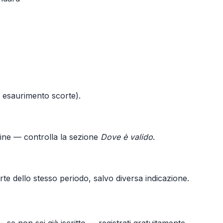
o esaurimento scorte).
line — controlla la sezione
Dove è valido
.
te dello stesso periodo, salvo diversa indicazione.
 se non sei già iscritto — registrati gratuitamente.