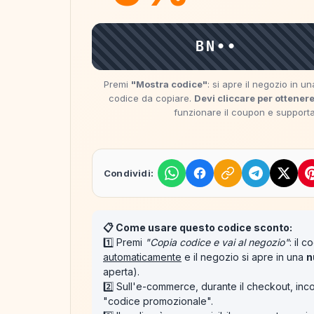
BN••
Premi
"Mostra codice"
: si apre il negozio in 
codice da copiare.
Devi cliccare per ottenere
funzionare il coupon e supportare
Condividi:
📋 Come usare questo codice sconto:
1️⃣ Premi
"Copia codice e vai al negozio"
: il 
automaticamente
e il negozio si apre in una
n
aperta).
2️⃣ Sull'e-commerce, durante il checkout, inco
"codice promozionale".