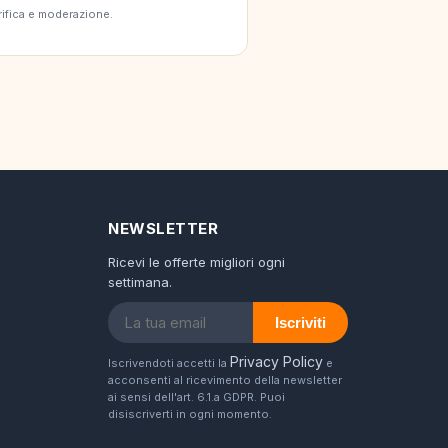
erifica e moderazione.
NEWSLETTER
Ricevi le offerte migliori ogni
settimana.
Iscriviti
Privacy Policy
Iscrivendoti accetti la
e
acconsenti al ricevimento della newsletter
ai sensi dell'art. 6.1.a GDPR. Puoi
disiscriverti in ogni momento.