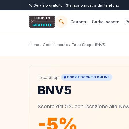
📞
Servizio
gratuito
· Stampa o mostra dal telefono
🔍
Coupon
Codici sconto
P
Home
›
Codici sconto
›
Taco Shop
› BNV5
Taco Shop
🌐 CODICE SCONTO ONLINE
BNV5
Sconto del 5% con Iscrizione alla New
-5%