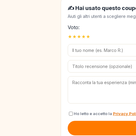
✍️ Hai usato questo coup
Aiuti gli altri utenti a scegliere 
Voto:
★
★
★
★
★
Ho letto e accetto la
Privacy Pol