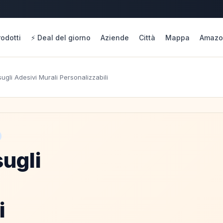
rodotti
⚡ Deal del giorno
Aziende
Città
Mappa
Amazo
ugli Adesivi Murali Personalizzabili
ugli
i