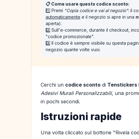
📋 Come usare questo codice sconto:
1️⃣ Premi
"Copia codice e vai al negozio"
: il 
automaticamente
e il negozio si apre in una
n
aperta).
2️⃣ Sull'e-commerce, durante il checkout, inco
"codice promozionale".
3️⃣ Il codice è sempre visibile su questa pagina
negozio quante volte vuoi.
Cerchi un
codice sconto
di
Tenstickers 
Adesivi Murali Personalizzabili
, una promo
in pochi secondi.
Istruzioni rapide
Una volta cliccato sul bottone "Rivela cod