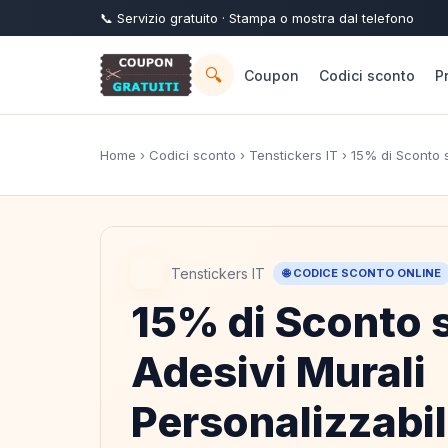
📞
Servizio
gratuito
· Stampa o mostra dal telefono
🔍
Coupon
Codici sconto
P
Home
›
Codici sconto
›
Tenstickers IT
› 15% di Sconto s
Tenstickers IT
🌐 CODICE SCONTO ONLINE
15% di Sconto s
Adesivi Murali
Personalizzabil