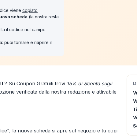
codice viene
copiato
uova scheda
(la nostra resta
lla il codice nel campo
: puoi tornare e riaprire il
IT
? Su Coupon Gratuiti trovi
15% di Sconto sugli
D
zione verificata dalla nostra redazione e attivabile
V
Va
T
V
S
ice", la nuova scheda si apre sul negozio e tu copi