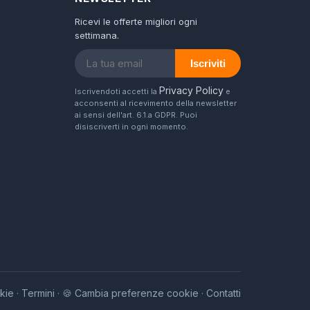
Ricevi le offerte migliori ogni
settimana.
Iscriviti
Privacy Policy
Iscrivendoti accetti la
e
acconsenti al ricevimento della newsletter
ai sensi dell'art. 6.1.a GDPR. Puoi
disiscriverti in ogni momento.
kie
Termini
🍪 Cambia preferenze cookie
Contatti
·
·
·