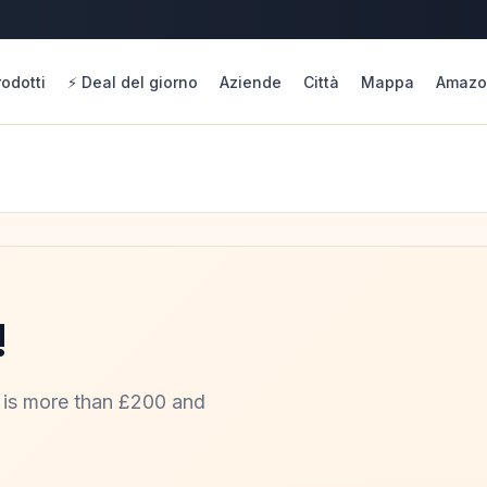
rodotti
⚡ Deal del giorno
Aziende
Città
Mappa
Amazo
!
r is more than £200 and