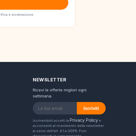
erifica e moderazione.
NEWSLETTER
Ricevi le offerte migliori ogni
settimana.
Iscriviti
Privacy Policy
Iscrivendoti accetti la
e
acconsenti al ricevimento della newsletter
ai sensi dell'art. 6.1.a GDPR. Puoi
disiscriverti in ogni momento.