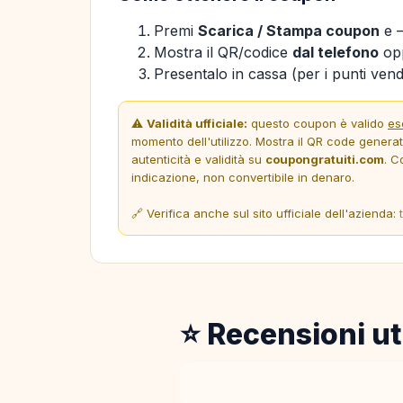
Premi
Scarica / Stampa coupon
e —
Mostra il QR/codice
dal telefono
opp
Presentalo in cassa (per i punti vendi
⚠️
Validità ufficiale:
questo coupon è valido
es
momento dell'utilizzo. Mostra il QR code genera
autenticità e validità su
coupongratuiti.com
. C
indicazione, non convertibile in denaro.
🔗 Verifica anche sul sito ufficiale dell'azienda:
⭐ Recensioni ut