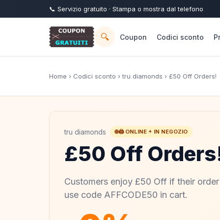
📞
Servizio
gratuito
· Stampa o mostra dal telefono
🔍
Coupon
Codici sconto
P
Home
›
Codici sconto
›
tru diamonds
› £50 Off Orders!
tru diamonds
🌐🖨️ ONLINE + IN NEGOZIO
£50 Off Orders
Customers enjoy £50 Off if their orde
use code AFFCODE50 in cart.