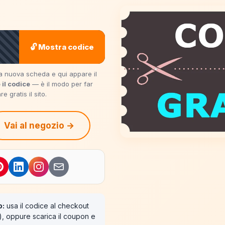
🔓 Mostra codice
una nuova scheda e qui appare il
 il codice
— è il modo per far
 gratis il sito.
Vai al negozio →
o:
usa il codice al checkout
"), oppure scarica il coupon e