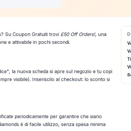
s
? Su Coupon Gratuiti trovi
£50 Off Orders!
, una
D
ne e attivabile in pochi secondi.
V
Va
T
V
ice", la nuova scheda si apre sul negozio e tu copi
S
pre visibile). Inseriscilo al checkout: lo sconto si
ificate periodicamente per garantire che siano
iamonds è di facile utilizzo, senza spesa minima