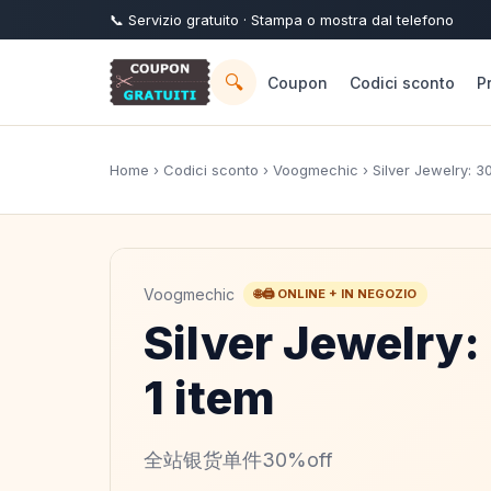
📞
Servizio
gratuito
· Stampa o mostra dal telefono
🔍
Coupon
Codici sconto
P
Home
›
Codici sconto
›
Voogmechic
› Silver Jewelry: 3
Voogmechic
🌐🖨️ ONLINE + IN NEGOZIO
Silver Jewelry
1 item
全站银货单件30%off