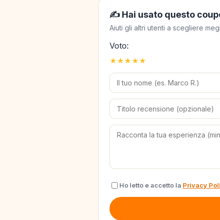
✍️ Hai usato questo coup
Aiuti gli altri utenti a scegliere 
Voto:
★
★
★
★
★
Ho letto e accetto la
Privacy Pol