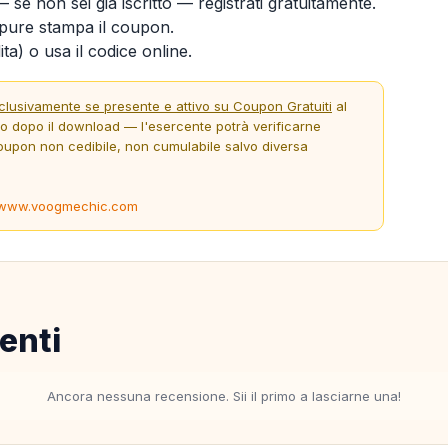
 se non sei già iscritto — registrati gratuitamente.
ure stampa il coupon.
ta) o usa il codice online.
clusivamente se presente e attivo su Coupon Gratuiti
al
to dopo il download — l'esercente potrà verificarne
oupon non cedibile, non cumulabile salvo diversa
www.voogmechic.com
enti
Ancora nessuna recensione. Sii il primo a lasciarne una!