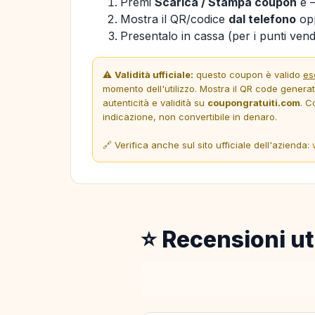
Premi
Scarica / Stampa coupon
e —
Mostra il QR/codice
dal telefono
opp
Presentalo in cassa (per i punti vendi
⚠️
Validità ufficiale:
questo coupon è valido
es
momento dell'utilizzo. Mostra il QR code genera
autenticità e validità su
coupongratuiti.com
. C
indicazione, non convertibile in denaro.
🔗 Verifica anche sul sito ufficiale dell'azienda:
⭐ Recensioni ut