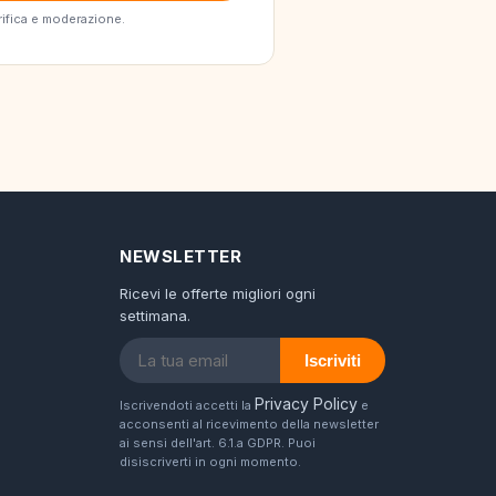
erifica e moderazione.
NEWSLETTER
Ricevi le offerte migliori ogni
settimana.
Iscriviti
Privacy Policy
Iscrivendoti accetti la
e
acconsenti al ricevimento della newsletter
ai sensi dell'art. 6.1.a GDPR. Puoi
disiscriverti in ogni momento.