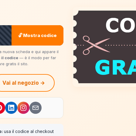
🔓 Mostra codice
una nuova scheda e qui appare il
 il codice
— è il modo per far
 gratis il sito.
Vai al negozio →
o:
usa il codice al checkout