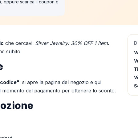
"), oppure scarica il coupon e
ic
che cercavi:
Silver Jewelry: 30% OFF 1 item
.
D
ne subito.
V
Va
e
T
V
 codice"
: si apre la pagina del negozio e qui
S
 al momento del pagamento per ottenere lo sconto.
mozione