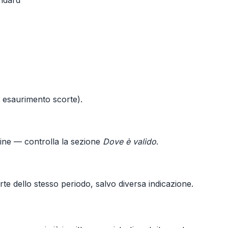
andard
o esaurimento scorte).
line — controlla la sezione
Dove è valido
.
te dello stesso periodo, salvo diversa indicazione.