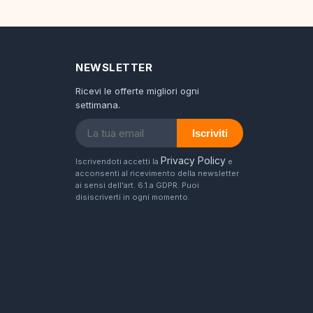
NEWSLETTER
Ricevi le offerte migliori ogni
settimana.
Iscriviti
Privacy Policy
Iscrivendoti accetti la
e
acconsenti al ricevimento della newsletter
ai sensi dell'art. 6.1.a GDPR. Puoi
disiscriverti in ogni momento.