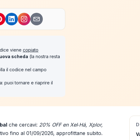
codice viene
copiato
uova scheda
(la nostra resta
lla il codice nel campo
: puoi tornare e riaprire il
bal
che cercavi:
20% OFF en Xel‑Há, Xplor,
D
ttivo fino al 01/09/2026, approfittane subito.
V