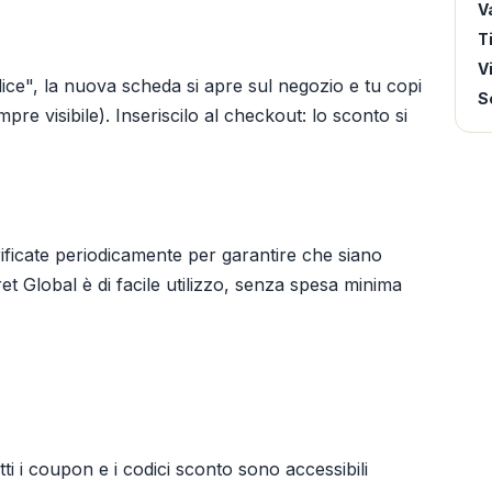
Va
T
V
ice", la nuova scheda si apre sul negozio e tu copi
S
pre visibile). Inseriscilo al checkout: lo sconto si
ificate periodicamente per garantire che siano
t Global è di facile utilizzo, senza spesa minima
i i coupon e i codici sconto sono accessibili