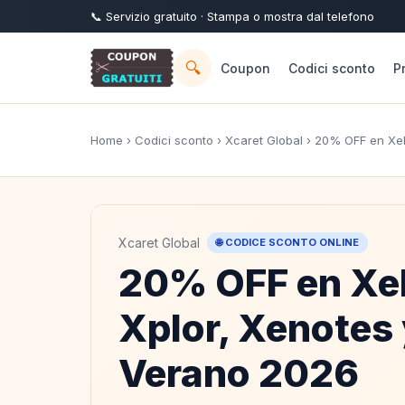
📞
Servizio
gratuito
· Stampa o mostra dal telefono
🔍
Coupon
Codici sconto
P
Home
›
Codici sconto
›
Xcaret Global
› 20% OFF en Xel
Xcaret Global
🌐 CODICE SCONTO ONLINE
20% OFF en Xel
Xplor, Xenotes 
Verano 2026