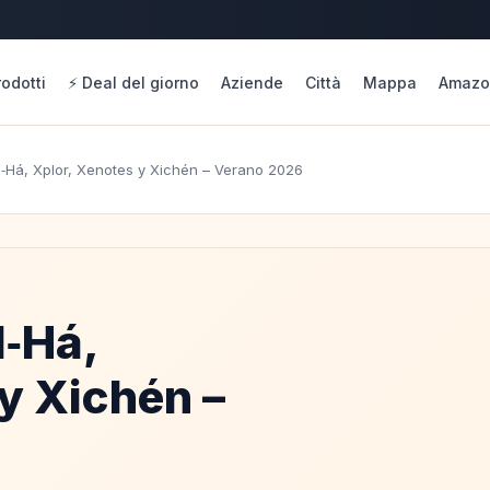
rodotti
⚡ Deal del giorno
Aziende
Città
Mappa
Amazo
‑Há, Xplor, Xenotes y Xichén – Verano 2026
‑Há,
y Xichén –