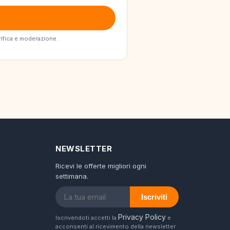
erifica e moderazione.
NEWSLETTER
Ricevi le offerte migliori ogni
settimana.
Iscriviti
Privacy Policy
Iscrivendoti accetti la
e
acconsenti al ricevimento della newsletter