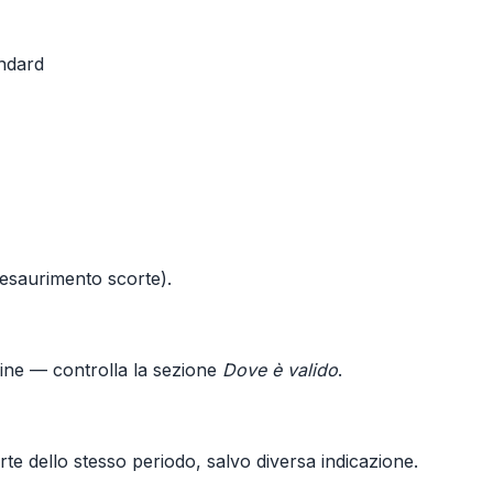
andard
o esaurimento scorte).
line — controlla la sezione
Dove è valido
.
te dello stesso periodo, salvo diversa indicazione.