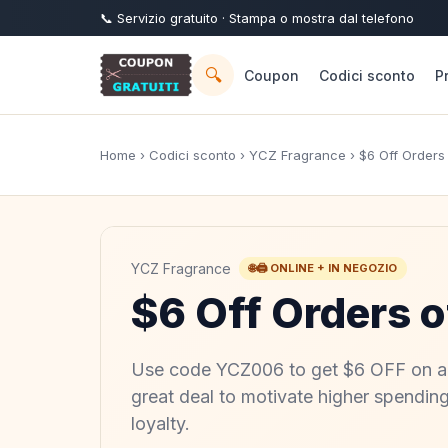
📞
Servizio
gratuito
· Stampa o mostra dal telefono
🔍
Coupon
Codici sconto
P
Home
›
Codici sconto
›
YCZ Fragrance
› $6 Off Orders
YCZ Fragrance
🌐🖨️ ONLINE + IN NEGOZIO
$6 Off Orders 
Use code YCZ006 to get $6 OFF on al
great deal to motivate higher spendin
loyalty.