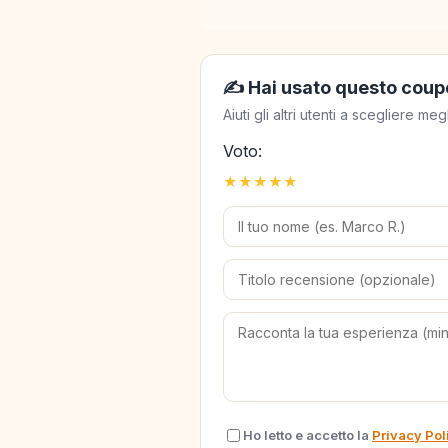
✍️ Hai usato questo coup
Aiuti gli altri utenti a scegliere 
Voto:
★
★
★
★
★
Ho letto e accetto la
Privacy Pol