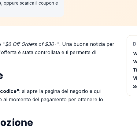
"), oppure scarica il coupon e
e "
$6 Off Orders of $30+
". Una buona notizia per
D
fferta è stata controllata e ti permette di
V
Va
T
e
V
S
 codice"
: si apre la pagina del negozio e qui
ilo al momento del pagamento per ottenere lo
mozione