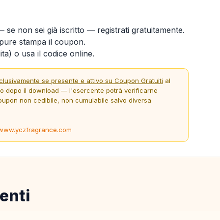
 se non sei già iscritto — registrati gratuitamente.
ure stampa il coupon.
ta) o usa il codice online.
clusivamente se presente e attivo su Coupon Gratuiti
al
to dopo il download — l'esercente potrà verificarne
oupon non cedibile, non cumulabile salvo diversa
www.yczfragrance.com
enti