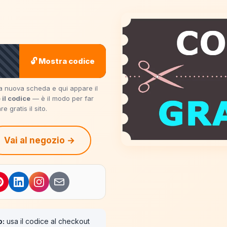
🔓 Mostra codice
una nuova scheda e qui appare il
 il codice
— è il modo per far
 gratis il sito.
Vai al negozio →
o:
usa il codice al checkout