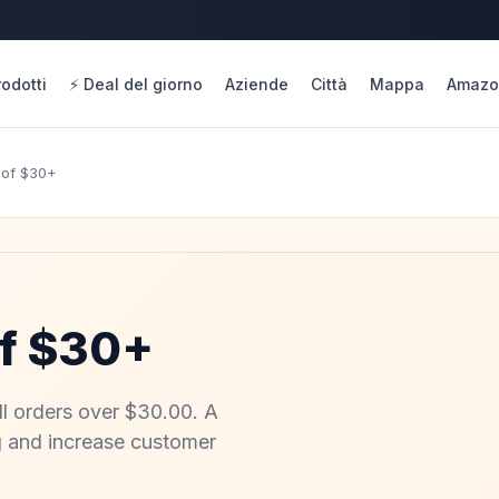
rodotti
⚡ Deal del giorno
Aziende
Città
Mappa
Amazo
 of $30+
of $30+
l orders over $30.00. A
g and increase customer